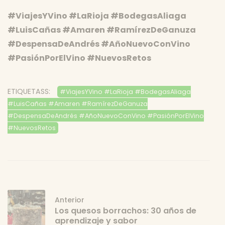
#ViajesYVino #LaRioja #BodegasAliaga
#LuisCañas #Amaren #RamírezDeGanuza
#DespensaDeAndrés #AñoNuevoConVino
#PasiónPorElVino #NuevosRetos
ETIQUETASS:
#ViajesYVino #LaRioja #BodegasAliaga
#LuisCañas #Amaren #RamírezDeGanuza
#DespensaDeAndrés #AñoNuevoConVino #PasiónPorElVino
#NuevosRetos
Anterior
Los quesos borrachos: 30 años de
aprendizaje y sabor