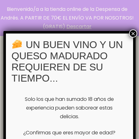
Bienvenido/a a la tienda online de la Despensa de
La Despensa de
Andrés. A PARTIR DE 70€ EL ENVÍO VA POR NOSOTROS!
(GRATIS)
Descartar
Andrés
×
Pasión por el Queso
UN BUEN VINO Y UN
QUESO MADURADO
Inicio
Blog
Cultura
Un brindis por el
REQUIEREN DE SU
viaje del año nuevo: Entre vinos, amigos y
nuevos comienzos
TIEMPO...
Solo los que han sumado 18 años de
experiencia pueden saborear estas
delicias.
¿Confirmas que eres mayor de edad?