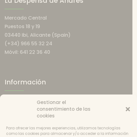
La Despensa de Andrés
Mercado Central
Puestos 18 y 19
03440 Ibi, Alicante (Spain)
(+34) 966 55 32 24
Móvil: 641 22 36 40
Información
Quiénes somos
Gestionar el
Política de envios
consentimiento de las
Política de devoluciones
cookies
Catering
Condiciones de uso
Para ofrecer las mejores experiencias, utilizamos tecnologías
como las cookies para almacenar y/o acceder a la información
Política de cookies