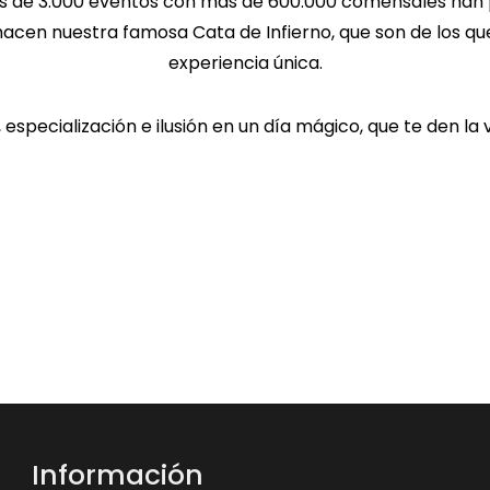
 de 3.000 eventos con más de 600.000 comensales han po
hacen nuestra famosa Cata de Infierno, que son de los q
experiencia única.
 especialización e ilusión en un día mágico, que te den la
Información