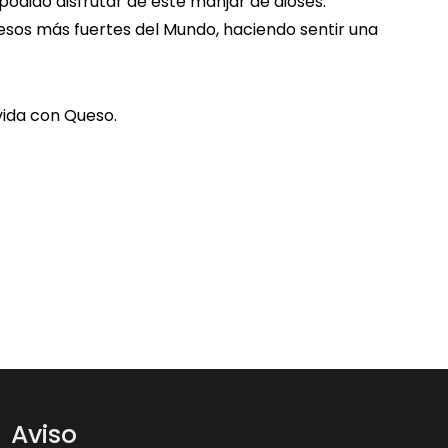
dido disfrutar de este manjar de dioses.
uesos más fuertes del Mundo, haciendo sentir una
 vida con Queso.
Aviso