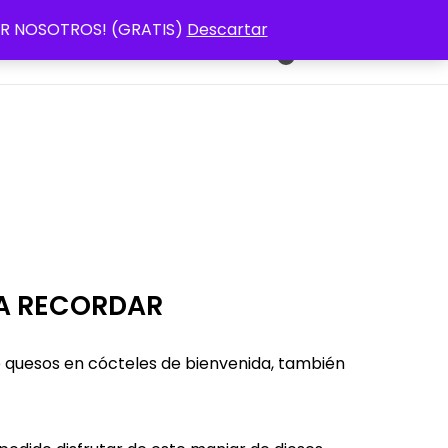
 POR NOSOTROS! (GRATIS)
Descartar
s (UE)
Tienda
Mi Cuenta
€0,00
0
RA RECORDAR
e quesos en cócteles de bienvenida, también