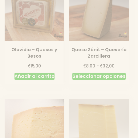
Olavidia – Quesos y
Queso Zénit – Quesería
Besos
Zarcillera
Rango
€
€
€
15,00
8,00
-
32,00
de
Este
Añadir al carrito
Seleccionar opciones
precios:
prod
desde
tiene
€8,00
hasta
múlti
€32,00
varia
Las
opci
se
pued