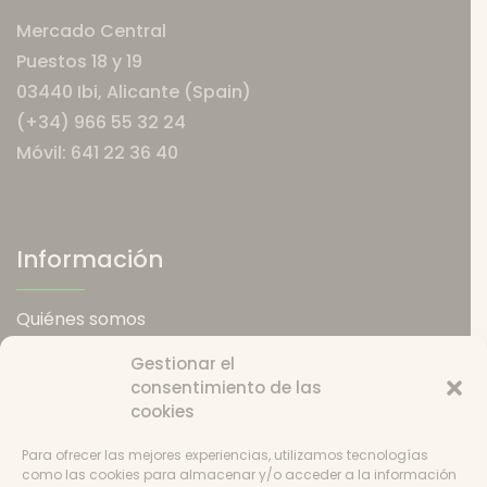
la
pági
Mercado Central
página
de
Puestos 18 y 19
de
prod
03440 Ibi, Alicante (Spain)
producto
(+34) 966 55 32 24
Móvil: 641 22 36 40
Información
Quiénes somos
Política de envios
Gestionar el
Política de devoluciones
consentimiento de las
Catering
cookies
Condiciones de uso
Política de cookies
Para ofrecer las mejores experiencias, utilizamos tecnologías
Consentimiento
como las cookies para almacenar y/o acceder a la información