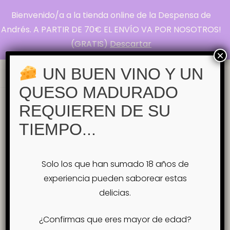
Bienvenido/a a la tienda online de la Despensa de
La Despensa de
Andrés. A PARTIR DE 70€ EL ENVÍO VA POR NOSOTROS!
(GRATIS)
Descartar
Andrés
×
Pasión por el Queso
UN BUEN VINO Y UN
QUESO MADURADO
Inicio
Tienda
QUESOS INDIVIDUALES
REQUIEREN DE SU
Savel – Quesería Airas Moniz
TIEMPO...
Savel – Quesería Airas Moniz
Solo los que han sumado 18 años de
experiencia pueden saborear estas
delicias.
¿Confirmas que eres mayor de edad?