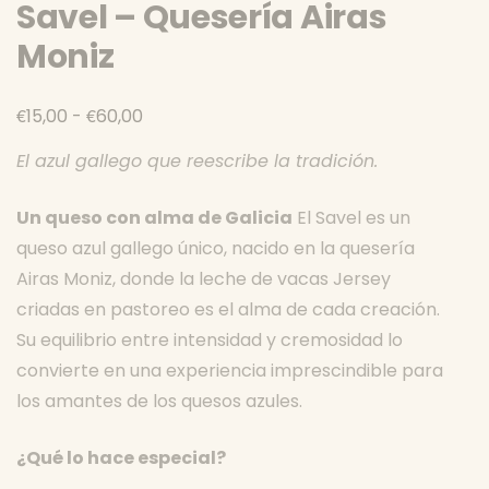
Savel – Quesería Airas
Moniz
Rango
€
€
15,00
-
60,00
de
El azul gallego que reescribe la tradición.
precios:
desde
Un queso con alma de Galicia
El Savel es un
€15,00
queso azul gallego único, nacido en la quesería
hasta
Airas Moniz, donde la leche de vacas Jersey
€60,00
criadas en pastoreo es el alma de cada creación.
Su equilibrio entre intensidad y cremosidad lo
convierte en una experiencia imprescindible para
los amantes de los quesos azules.
¿Qué lo hace especial?