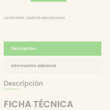
-
Quesería
Airas
CATEGORÍA:
QUESOS INDIVIDUALES
Moniz
cantidad
Descripción
Información adicional
Descripción
FICHA TÉCNICA