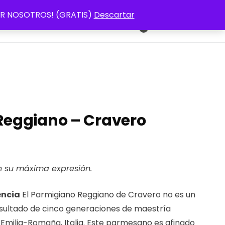
 POR NOSOTROS! (GRATIS)
Descartar
s (UE)
Tienda
Mi Cuenta
€0,00
0
Reggiano – Cravero
n su máxima expresión.
encia
El Parmigiano Reggiano de Cravero no es un
resultado de cinco generaciones de maestría
 Emilia-Romaña, Italia. Este parmesano es afinado