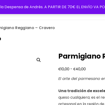
de la Despensa de Andrés. A PARTIR DE 70€ EL ENVÍO VA
Blog
Política de cookie
migiano Reggiano – Cravero
o
Parmigiano 
Rango
€
€
10,00
-
40,00
de
El arte del parmesano e
precios:
desde
Una tradición de excel
€10,00
queso cualquiera; es el 
hasta
artesanal en la región de