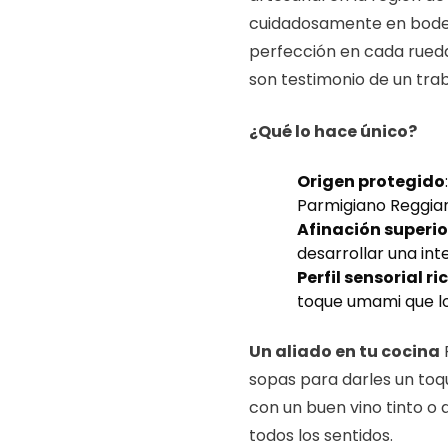
€40,00
cuidadosamente en bodeg
perfección en cada rueda
son testimonio de un tra
¿Qué lo hace único?
Origen protegido
Parmigiano Reggian
Afinación superio
desarrollar una int
Perfil sensorial ri
toque umami que lo 
Un aliado en tu cocina
sopas para darles un toq
con un buen vino tinto o
todos los sentidos.