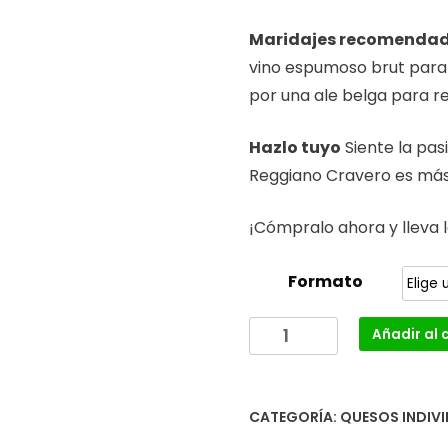
Maridajes recomenda
vino espumoso brut para e
por una ale belga para re
Hazlo tuyo
Siente la pas
Reggiano Cravero es más 
¡Cómpralo ahora y lleva l
Formato
Parmigiano
Añadir al 
Reggiano
-
Cravero
CATEGORÍA:
QUESOS INDIV
cantidad