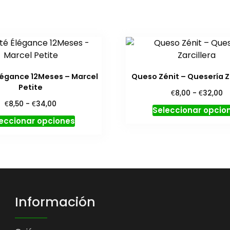
égance 12Meses – Marcel
Queso Zénit – Quesería Z
Petite
R
€
€
8,00
-
32,00
d
Rango
€
€
8,50
-
34,00
Seleccionar opcio
pr
de
Este
eccionar opciones
d
precios:
producto
€
desde
tiene
h
€8,50
€
hasta
múltiples
€34,00
variantes.
Las
opciones
Información
se
pueden
elegir