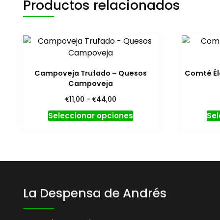
Productos relacionados
Campoveja Trufado – Quesos
Comté Él
Campoveja
Rango
€
€
11,00
-
44,00
de
Este
Seleccionar opciones
Sel
precios:
producto
desde
tiene
€11,00
hasta
múltiples
€44,00
variantes.
Las
opciones
La Despensa de Andrés
se
pueden
elegir