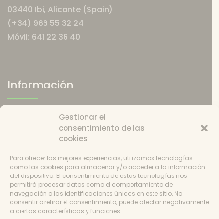
03440 Ibi, Alicante (Spain)
(+34) 966 55 32 24
Móvil: 641 22 36 40
Información
Quiénes somos
Gestionar el
Política de envios
consentimiento de las
Política de devoluciones
cookies
Catering
Condiciones de uso
Para ofrecer las mejores experiencias, utilizamos tecnologías
como las cookies para almacenar y/o acceder a la información
Política de cookies
del dispositivo. El consentimiento de estas tecnologías nos
Consentimiento
permitirá procesar datos como el comportamiento de
navegación o las identificaciones únicas en este sitio. No
consentir o retirar el consentimiento, puede afectar negativamente
a ciertas características y funciones.