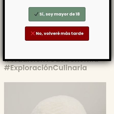
#GastronomíaGlobal
#SaboresDelMundo
Sí, soy mayor de 18
#CulturaCulinaria
#ArteDelMaridaje
No, volveré más tarde
#QuesosDelMundo
#MaridajesInnovadores
#TradiciónYGastronomía
#ExploraciónCulinaria