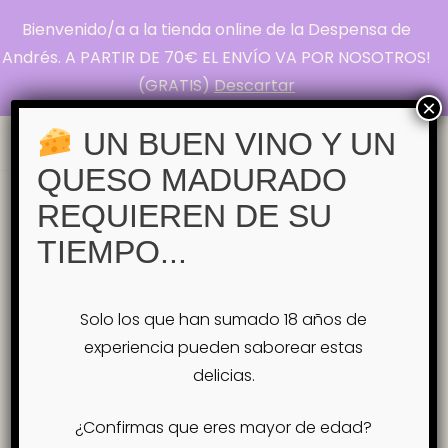
Bienvenido/a a la tienda online de la Despensa de
La Despensa de
Andrés. A PARTIR DE 70€ EL ENVÍO VA POR NOSOTROS!
(GRATIS)
Descartar
Andrés
×
Pasión por el Queso
UN BUEN VINO Y UN
QUESO MADURADO
Inicio
REQUIEREN DE SU
#MaridajeDeQuesos #QuesoYVino
#GastronomíaGlobal #SaboresDelMundo
TIEMPO...
#CulturaCulinaria #ArteDelMaridaje
#QuesosDelMundo #MaridajesInnovadores
#TradiciónYGastronomía
Solo los que han sumado 18 años de
#ExploraciónCulinaria
experiencia pueden saborear estas
Etiqueta:
delicias.
#MaridajeDeQuesos
¿Confirmas que eres mayor de edad?
#QuesoYVino