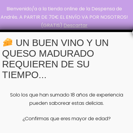
Bienvenido/a a la tienda online de la Despensa de
La Despensa de
Andrés. A PARTIR DE 70€ EL ENVÍO VA POR NOSOTROS!
(GRATIS)
Descartar
Andrés
Pasión por el Queso
UN BUEN VINO Y UN
QUESO MADURADO
REQUIEREN DE SU
Inicio
#LaMagiaLlegaALaDespensa
#DelicatessenNavideñas #LotesGourmet
TIEMPO...
#VinosEspumososYLicores
#NavidadEnLaDespensaDeAndrés
#SalaDeCatas #ProductosGourmet
Solo los que han sumado 18 años de experiencia
#ExperienciasÚnicas #QuesosYVinos
pueden saborear estas delicias.
#SaboresQueEnamoran
Etiqueta:
¿Confirmas que eres mayor de edad?
#LaMagiaLlegaALaDespensa