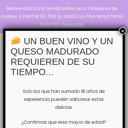
Bienvenido/a a la tienda online de la Despensa de
La Despensa de
Andrés. A PARTIR DE 70€ EL ENVÍO VA POR NOSOTROS!
(GRATIS)
Descartar
Andrés
×
Pasión por el Queso
UN BUEN VINO Y UN
QUESO MADURADO
Inicio
Tienda
CATAS DE QUESOS GUIADA
REQUIEREN DE SU
🗓 Sábado 7 de febrero
TIEMPO...
🗓 Sábado 7 de febrero
Solo los que han sumado 18 años de
experiencia pueden saborear estas
delicias.
¿Confirmas que eres mayor de edad?