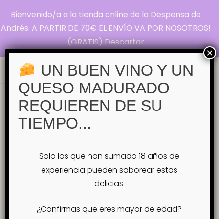
Bienvenido/a a la tienda online de la Despensa de
La Despensa de
Andrés. A PARTIR DE 70€ EL ENVÍO VA POR NOSOTROS!
(GRATIS)
Descartar
Andrés
×
Pasión por el Queso
UN BUEN VINO Y UN
QUESO MADURADO
Inicio
REQUIEREN DE SU
Tienda
CATAS DE QUESOS GUIADA
Categoría:
TIEMPO...
CATAS DE
QUESOS GUIADA
Solo los que han sumado 18 años de
experiencia pueden saborear estas
No se han encontrado productos que
delicias.
coincidan con tu selección.
¿Confirmas que eres mayor de edad?