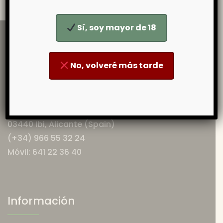
Sí, soy mayor de 18
No, volveré más tarde
La Despensa de Andrés
Mercado Central
Puestos 18 y 19
03440 Ibi, Alicante (Spain)
(+34) 966 55 32 24
Móvil: 641 22 36 40
Información