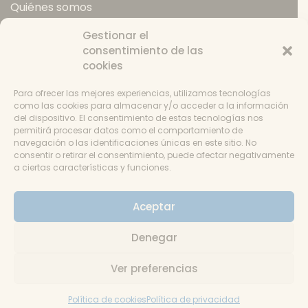
Quiénes somos
Política de envios
Gestionar el
Política de devoluciones
consentimiento de las
Catering
cookies
Condiciones de uso
Política de cookies
Para ofrecer las mejores experiencias, utilizamos tecnologías
Consentimiento
como las cookies para almacenar y/o acceder a la información
del dispositivo. El consentimiento de estas tecnologías nos
permitirá procesar datos como el comportamiento de
navegación o las identificaciones únicas en este sitio. No
consentir o retirar el consentimiento, puede afectar negativamente
a ciertas características y funciones.
Aviso
Aceptar
© La Despensa de Andrés 2018-2024 - Un tema
Denegar
de Gradient Themes ©
Ver preferencias
Política de cookies
Política de privacidad