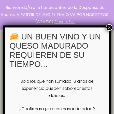
Bienvenido/a a la tienda online de la Despensa de
La Despensa de
Andrés. A PARTIR DE 70€ EL ENVÍO VA POR NOSOTROS!
(GRATIS)
Descartar
Andrés
×
Pasión por el Queso
UN BUEN VINO Y UN
QUESO MADURADO
Inicio
Tienda
VINOS
Serena Armonía –
REQUIEREN DE SU
Tinto Crianza Ecológico – D.O. Alicante
TIEMPO...
Serena Armonía – Tinto Crianza
Ecológico – D.O. Alicante
Solo los que han sumado 18 años de
experiencia pueden saborear estas
delicias.
¿Confirmas que eres mayor de edad?