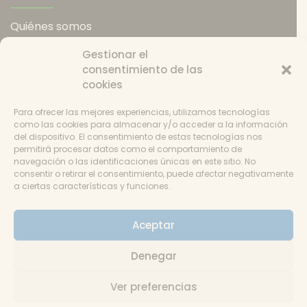
Quiénes somos
Política de envios
Gestionar el
Política de devoluciones
consentimiento de las
Catering
cookies
Condiciones de uso
Política de cookies
Para ofrecer las mejores experiencias, utilizamos tecnologías
Consentimiento
como las cookies para almacenar y/o acceder a la información
del dispositivo. El consentimiento de estas tecnologías nos
permitirá procesar datos como el comportamiento de
navegación o las identificaciones únicas en este sitio. No
consentir o retirar el consentimiento, puede afectar negativamente
a ciertas características y funciones.
Aviso
Aceptar
© La Despensa de Andrés 2018-2024 - Un tema
Denegar
de Gradient Themes ©
Ver preferencias