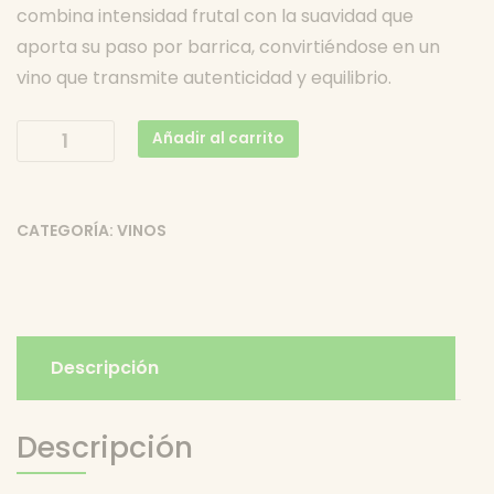
combina intensidad frutal con la suavidad que
aporta su paso por barrica, convirtiéndose en un
vino que transmite autenticidad y equilibrio.
Serena
Añadir al carrito
Armonía
–
Tinto
CATEGORÍA:
VINOS
Crianza
Ecológico
–
D.O.
Alicante
Descripción
cantidad
Descripción