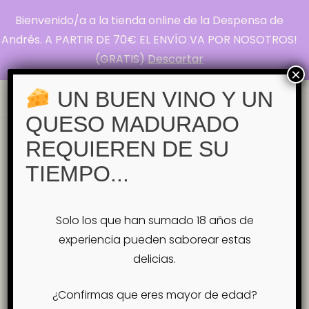
Bienvenido/a a la tienda online de la Despensa de
La Despensa de
Andrés. A PARTIR DE 70€ EL ENVÍO VA POR NOSOTROS!
(GRATIS)
Descartar
Andrés
×
Pasión por el Queso
UN BUEN VINO Y UN
QUESO MADURADO
Inicio
Tienda
VINOS
Remordimiento
REQUIEREN DE SU
Blanco – Bodega Cerrón – D.O.P. Jumilla
TIEMPO...
Remordimiento Blanco – Bodega
Cerrón – D.O.P. Jumilla
Solo los que han sumado 18 años de
experiencia pueden saborear estas
delicias.
¿Confirmas que eres mayor de edad?