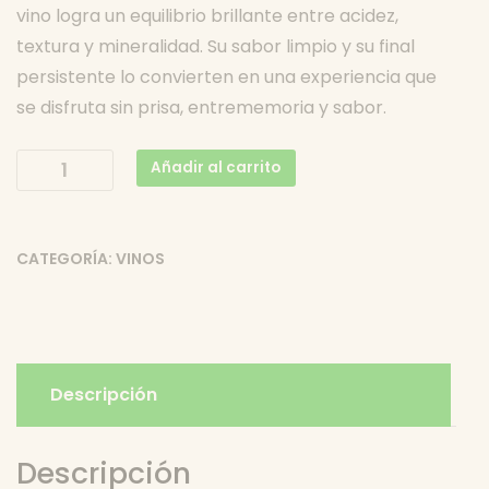
vino logra un equilibrio brillante entre acidez,
textura y mineralidad. Su sabor limpio y su final
persistente lo convierten en una experiencia que
se disfruta sin prisa, entrememoria y sabor.
Remordimiento
Añadir al carrito
Blanco
–
Bodega
CATEGORÍA:
VINOS
Cerrón
–
D.O.P.
Jumilla
cantidad
Descripción
Descripción