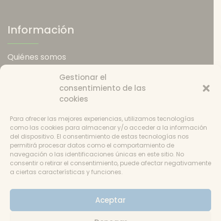
Información
Quiénes somos
Política de envios
Gestionar el
Política de devoluciones
consentimiento de las
Catering
cookies
Condiciones de uso
Política de cookies
Para ofrecer las mejores experiencias, utilizamos tecnologías
Consentimiento
como las cookies para almacenar y/o acceder a la información
del dispositivo. El consentimiento de estas tecnologías nos
permitirá procesar datos como el comportamiento de
navegación o las identificaciones únicas en este sitio. No
consentir o retirar el consentimiento, puede afectar negativamente
a ciertas características y funciones.
Aviso
Aceptar
© La Despensa de Andrés 2018-2024 - Un tema