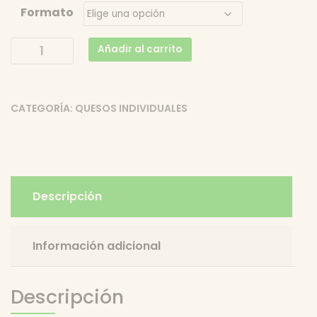
Formato
Queso
Añadir al carrito
Zénit
–
Quesería
CATEGORÍA:
QUESOS INDIVIDUALES
Zarcillera
cantidad
Descripción
Información adicional
Descripción