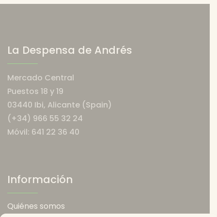
Las
Las
opciones
opci
se
se
pueden
pued
elegir
elegi
La Despensa de Andrés
en
en
la
la
Mercado Central
página
pági
Puestos 18 y 19
de
de
03440 Ibi, Alicante (Spain)
producto
prod
(+34) 966 55 32 24
Móvil: 641 22 36 40
Información
Quiénes somos