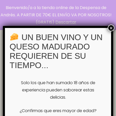
Bienvenido/a a la tienda online de la Despensa de
La Despensa de
Andrés. A PARTIR DE 70€ EL ENVÍO VA POR NOSOTROS!
(GRATIS)
Descartar
Andrés
×
Pasión por el Queso
UN BUEN VINO Y UN
QUESO MADURADO
Inicio
Tienda
QUESOS INDIVIDUALES
REQUIEREN DE SU
Queso Zénit – Quesería Zarcillera
TIEMPO...
Queso Zénit – Quesería Zarcillera
Solo los que han sumado 18 años de
experiencia pueden saborear estas
delicias.
¿Confirmas que eres mayor de edad?