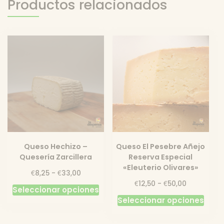
Productos relacionados
Queso Hechizo –
Queso El Pesebre Añejo
Quesería Zarcillera
Reserva Especial
«Eleuterio Olivares»
Rango
€
€
8,25
-
33,00
de
Rango
€
€
12,50
-
50,00
Este
Seleccionar opciones
precios:
de
Este
producto
Seleccionar opciones
desde
precios:
prod
tiene
€8,25
desde
tiene
hasta
múltiples
€12,50