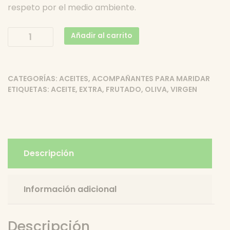
respeto por el medio ambiente.
Aceite
Añadir al carrito
de
Oliva
Frutado
CATEGORÍAS:
ACEITES
,
ACOMPAÑANTES PARA MARIDAR
Virgen
ETIQUETAS:
ACEITE
,
EXTRA
,
FRUTADO
,
OLIVA
,
VIRGEN
Extra
-
Racó
de
Paya
Descripción
cantidad
Información adicional
Descripción