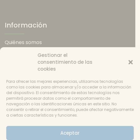
Información
Quiénes somos
Política de envios
Gestionar el
Política de devoluciones
consentimiento de las
Catering
cookies
Condiciones de uso
Política de cookies
Para ofrecer las mejores experiencias, utilizamos tecnologías
Consentimiento
como las cookies para almacenar y/o acceder a la información
del dispositivo. El consentimiento de estas tecnologías nos
permitirá procesar datos como el comportamiento de
navegación o las identificaciones únicas en este sitio. No
consentir o retirar el consentimiento, puede afectar negativamente
a ciertas características y funciones.
Aviso
Aceptar