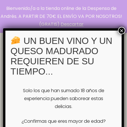
Bienvenido/a a la tienda online de la Despensa de
La Despensa de
Andrés. A PARTIR DE 70€ EL ENVÍO VA POR NOSOTROS!
(GRATIS)
Descartar
Andrés
×
Pasión por el Queso
UN BUEN VINO Y UN
QUESO MADURADO
Inicio
Tienda
ACOMPAÑANTES PARA
REQUIEREN DE SU
MARIDAR
ACEITES
Aceite de Oliva Frutado
TIEMPO...
Virgen Extra – Racó de Paya
Aceite de Oliva Frutado Virgen Extra
Solo los que han sumado 18 años de
– Racó de Paya
experiencia pueden saborear estas
delicias.
¿Confirmas que eres mayor de edad?