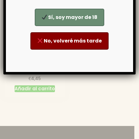
Sí, soy mayor de 18
No, volveré más tarde
Mermelada de Tomate –
La Tejea
€
4,45
Añadir al carrito