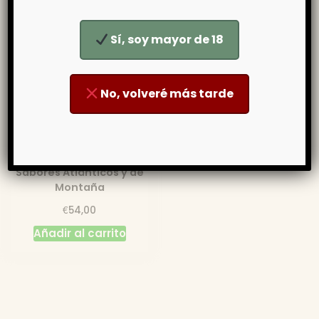
Sí, soy mayor de 18
No, volveré más tarde
Pack de Quesos del
Norte de España –
Sabores Atlánticos y de
Montaña
€
54,00
Añadir al carrito