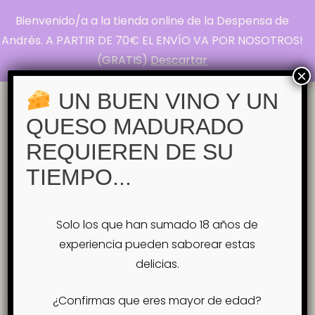
Bienvenido/a a la tienda online de la Despensa de
La Despensa de
Andrés. A PARTIR DE 70€ EL ENVÍO VA POR NOSOTROS!
(GRATIS)
Descartar
Andrés
×
Pasión por el Queso
UN BUEN VINO Y UN
QUESO MADURADO
Inicio
REQUIEREN DE SU
Tienda
nacionales
Etiqueta:
TIEMPO...
nacionales
Solo los que han sumado 18 años de
Mostrando el único resultado
experiencia pueden saborear estas
delicias.
¿Confirmas que eres mayor de edad?