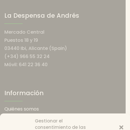
La Despensa de Andrés
Mercado Central
Puestos 18 y 19
03440 Ibi, Alicante (Spain)
(+34) 966 55 32 24
Móvil: 641 22 36 40
Información
Quiénes somos
Política de envios
Gestionar el
Política de devoluciones
consentimiento de las
Catering