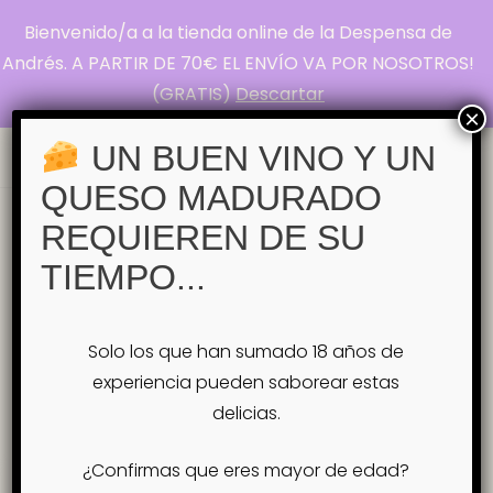
Bienvenido/a a la tienda online de la Despensa de
La Despensa de
Andrés. A PARTIR DE 70€ EL ENVÍO VA POR NOSOTROS!
(GRATIS)
Descartar
Andrés
×
Pasión por el Queso
UN BUEN VINO Y UN
QUESO MADURADO
Inicio
REQUIEREN DE SU
Tienda
manzanilla
Etiqueta:
TIEMPO...
manzanilla
Solo los que han sumado 18 años de
Mostrando el único resultado
experiencia pueden saborear estas
delicias.
¿Confirmas que eres mayor de edad?