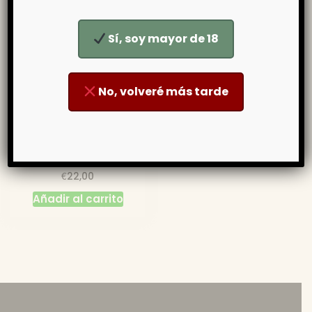
Sí, soy mayor de 18
No, volveré más tarde
Aceite de Oliva
Manzanilla – Rontonar
€
22,00
Añadir al carrito