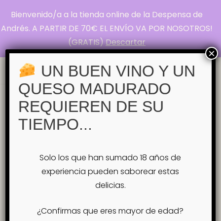
Bienvenido/a a la tienda online de la Despensa de
La Despensa de
Andrés. A PARTIR DE 70€ EL ENVÍO VA POR NOSOTROS!
(GRATIS)
Descartar
Andrés
×
Pasión por el Queso
UN BUEN VINO Y UN
QUESO MADURADO
Inicio
REQUIEREN DE SU
Tienda
la tejea
Etiqueta:
TIEMPO...
la tejea
Solo los que han sumado 18 años de
Ordenado
Mostrando los 2 resultados
experiencia pueden saborear estas
por
delicias.
popularidad
¿Confirmas que eres mayor de edad?