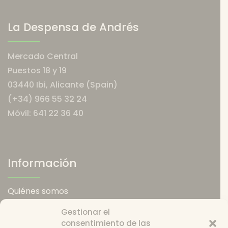
La Despensa de Andrés
Mercado Central
Puestos 18 y 19
03440 Ibi, Alicante (Spain)
(+34) 966 55 32 24
Móvil: 641 22 36 40
Información
Quiénes somos
Política de envios
Gestionar el
Política de devoluciones
consentimiento de las
Catering