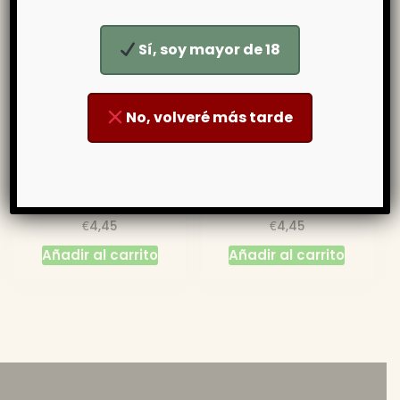
Sí, soy mayor de 18
No, volveré más tarde
Mermelada de Tomate –
Mermelada de Higo – La
La Tejea
Tejea
€
€
4,45
4,45
Añadir al carrito
Añadir al carrito