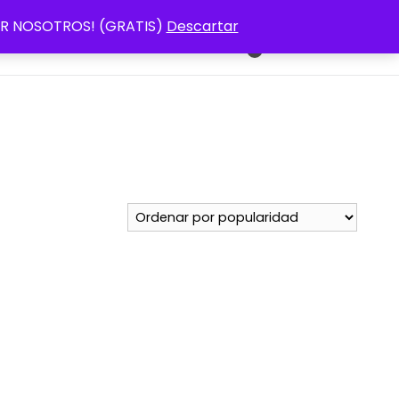
 POR NOSOTROS! (GRATIS)
Descartar
s (UE)
Tienda
Mi Cuenta
€0,00
0